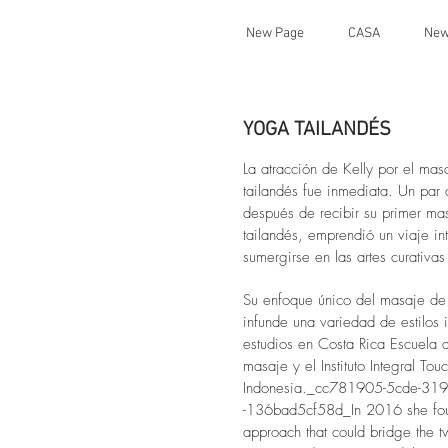
New Page
CASA
New
YOGA TAILANDÉS
La atracción de Kelly por el ma
tailandés fue inmediata. Un par
después de recibir su primer m
tailandés, emprendió un viaje in
sumergirse en las artes curativa
Su enfoque único del masaje de
infunde una variedad de estilos 
estudios en Costa Rica Escuela 
masaje y el Instituto Integral Tou
Indonesia._cc781905-5cde-31
-136bad5cf58d_In 2016 she fo
approach that could bridge the t