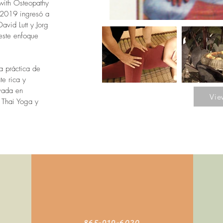
with Osteopathy
 2019 ingresó a
avid Lutt y Jorg
 este enfoque
a práctica de
te rica y
ivada en
Vie
 Thai Yoga y